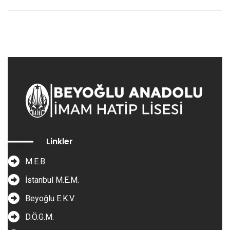
Linkler
M.E.B.
İstanbul M.E.M.
Beyoğlu E.K.V.
D.Ö.G.M.