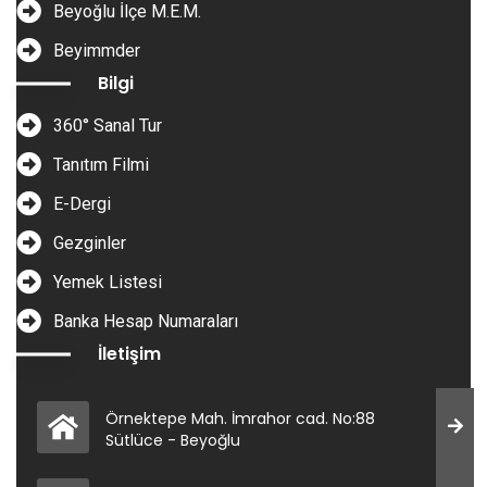
Beyoğlu İlçe M.E.M.
Beyimmder
Bilgi
360° Sanal Tur
Tanıtım Filmi
E-Dergi
Gezginler
Yemek Listesi
Banka Hesap Numaraları
İletişim
Örnektepe Mah. İmrahor cad. No:88
Sütlüce - Beyoğlu