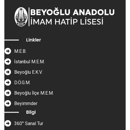
Linkler
M.E.B.
İstanbul M.E.M.
Beyoğlu E.K.V.
D.Ö.G.M.
Beyoğlu İlçe M.E.M.
Beyimmder
Bilgi
360° Sanal Tur