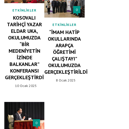
0
ETKINLIKLER
KOSOVALI
TARIHÇI YAZAR
ETKINLIKLER
ELDAR UKA,
“İMAM HATIP
OKULUMUZDA
OKULLARINDA
“BIR
ARAPÇA
MEDENIYETIN
ÖĞRETIMI
İZINDE
ÇALIŞTAYI”
BALKANLAR”
OKULUMUZDA
KONFERANSI
GERÇEKLEŞTIRILDI
GERÇEKLEŞTIRDI
8 Ocak 2025
10 Ocak 2025
0