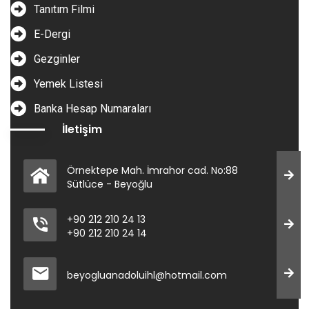
Tanıtım Filmi
E-Dergi
Gezginler
Yemek Listesi
Banka Hesap Numaraları
İletişim
Örnektepe Mah. İmrahor cad. No:88
Sütlüce - Beyoğlu
+90 212 210 24 13
+90 212 210 24 14
beyogluanadoluihl@hotmail.com