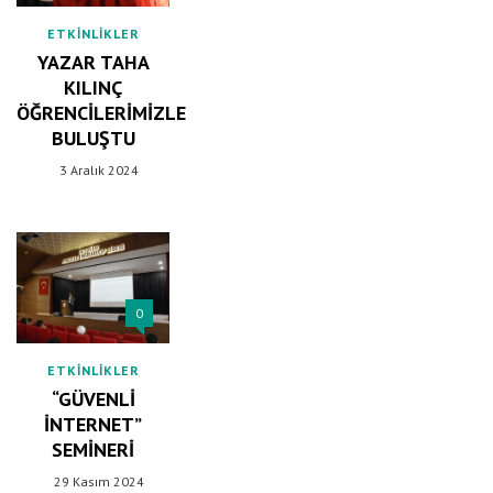
ETKINLIKLER
YAZAR TAHA
KILINÇ
ÖĞRENCILERIMIZLE
BULUŞTU
3 Aralık 2024
0
ETKINLIKLER
“GÜVENLI
İNTERNET”
SEMINERI
29 Kasım 2024