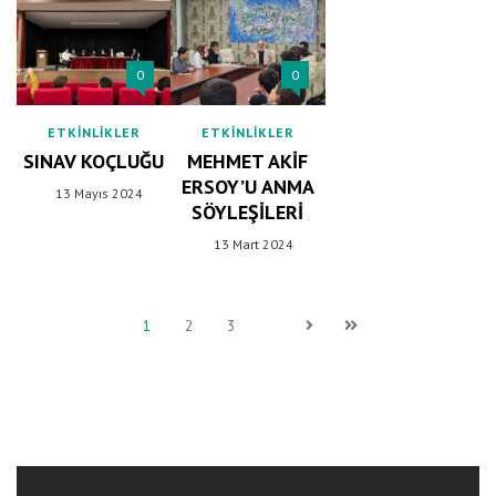
0
0
ETKINLIKLER
ETKINLIKLER
SINAV KOÇLUĞU
MEHMET AKIF
ERSOY’U ANMA
13 Mayıs 2024
SÖYLEŞILERI
13 Mart 2024
1
2
3