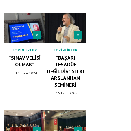
0
0
ETKINLIKLER
ETKINLIKLER
“SINAV VELISI
“BAŞARI
OLMAK”
TESADÜF
DEĞILDIR” SITKI
16 Ekim 2024
ARSLANHAN
SEMINERI
15 Ekim 2024