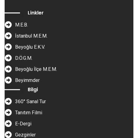
Linkler
M.E.B.
İstanbul M.E.M.
Beyoğlu E.K.V.
D.Ö.G.M.
Beyoğlu İlçe M.E.M.
Beyimmder
Bilgi
360° Sanal Tur
Tanıtım Filmi
E-Dergi
Gezginler