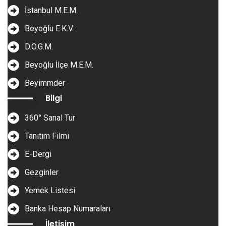
İstanbul M.E.M.
Beyoğlu E.K.V.
D.Ö.G.M.
Beyoğlu İlçe M.E.M.
Beyimmder
Bilgi
360° Sanal Tur
Tanıtım Filmi
E-Dergi
Gezginler
Yemek Listesi
Banka Hesap Numaraları
İletişim