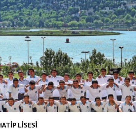
TİP LİSESİ
Bilgi