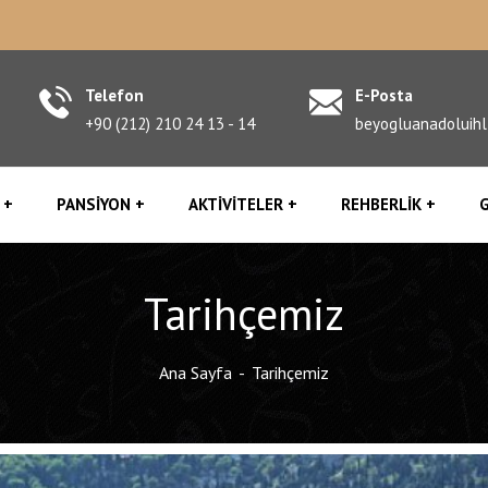
Telefon
E-Posta
+90 (212) 210 24 13 - 14
beyogluanadoluih
PANSIYON
AKTIVITELER
REHBERLIK
G
Tarihçemiz
Ana Sayfa
Tarihçemiz