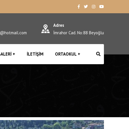
Adres
l@hotmail.com
İmrahor Cad. No:88 Beyoğlu
ALERI
İLETIŞIM
ORTAOKUL