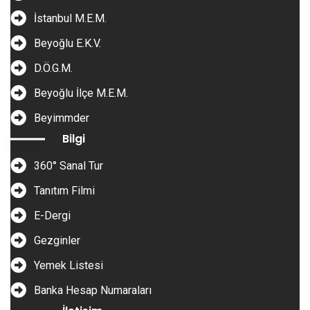
İstanbul M.E.M.
Beyoğlu E.K.V.
D.Ö.G.M.
Beyoğlu İlçe M.E.M.
Beyimmder
Bilgi
360° Sanal Tur
Tanıtım Filmi
E-Dergi
Gezginler
Yemek Listesi
Banka Hesap Numaraları