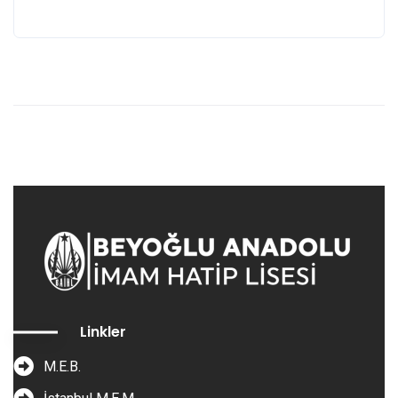
Linkler
M.E.B.