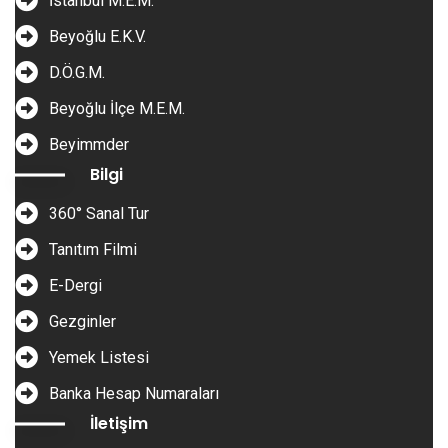
İstanbul M.E.M.
Beyoğlu E.K.V.
D.Ö.G.M.
Beyoğlu İlçe M.E.M.
Beyimmder
Bilgi
360° Sanal Tur
Tanıtım Filmi
E-Dergi
Gezginler
Yemek Listesi
Banka Hesap Numaraları
İletişim