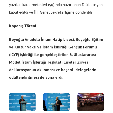
yazılan karar metinleri ışığında hazırlanan Deklarasyon
kabul edildi ve İİT Genel Sekreterliği’ne gönderildi.
K
apanış
T
öreni
Beyoğlu Anadolu İmam Hatip Lisesi
,
Beyoğlu Eğitim
ve Kültür Vakfı
ve
İslam İşbirliği Gençlik Forumu
(ICYF) işbirliği ile gerçekleştirilen 3. Uluslararası
Model İslam İşbirliği Teşkilatı Liseler Zirvesi,
deklarasyonun okunması ve
başarılı delegelerin
ödüllendirilmesi ile sona erdi.