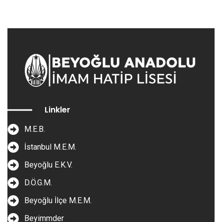
Linkler
M.E.B.
İstanbul M.E.M.
Beyoğlu E.K.V.
D.Ö.G.M.
Beyoğlu İlçe M.E.M.
Beyimmder