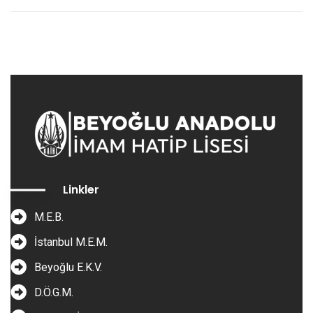
Linkler
M.E.B.
İstanbul M.E.M.
Beyoğlu E.K.V.
D.Ö.G.M.