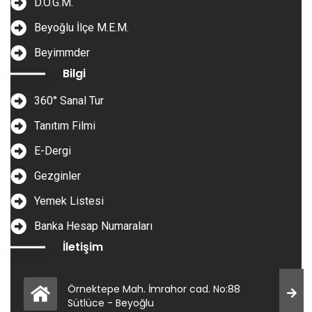
D.Ö.G.M.
Beyoğlu İlçe M.E.M.
Beyimmder
Bilgi
360° Sanal Tur
Tanıtım Filmi
E-Dergi
Gezginler
Yemek Listesi
Banka Hesap Numaraları
İletişim
Örnektepe Mah. İmrahor cad. No:88
Sütlüce - Beyoğlu