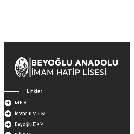
Linkler
M.E.B.
İstanbul M.E.M.
Beyoğlu E.K.V.