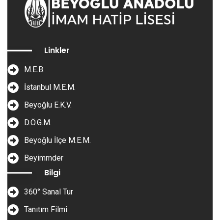
Linkler
M.E.B.
İstanbul M.E.M.
Beyoğlu E.K.V.
D.Ö.G.M.
Beyoğlu İlçe M.E.M.
Beyimmder
Bilgi
360° Sanal Tur
Tanıtım Filmi