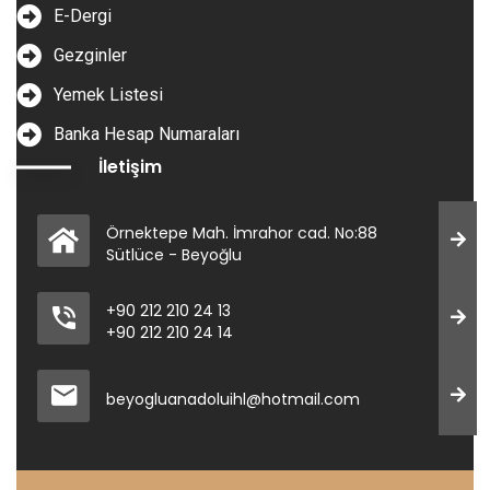
E-Dergi
Gezginler
Yemek Listesi
Banka Hesap Numaraları
İletişim
Örnektepe Mah. İmrahor cad. No:88
Sütlüce - Beyoğlu
+90 212 210 24 13
+90 212 210 24 14
beyogluanadoluihl@hotmail.com