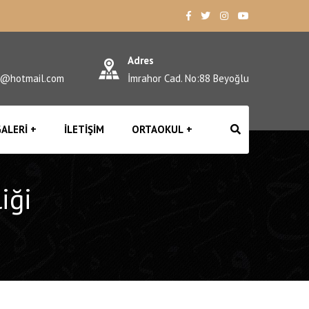
Adres
l@hotmail.com
İmrahor Cad. No:88 Beyoğlu
ALERI
İLETIŞIM
ORTAOKUL
iği