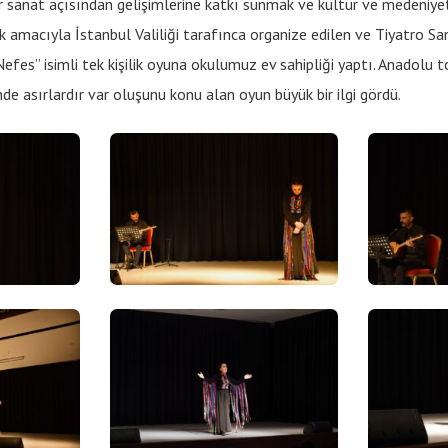
r sanat açısından gelişimlerine katkı sunmak ve kültür ve medeniye
 amacıyla İstanbul Valiliği tarafınca organize edilen ve Tiyatro Sa
Nefes” isimli tek kişilik oyuna okulumuz ev sahipliği yaptı. Anadolu t
inde asırlardır var oluşunu konu alan oyun büyük bir ilgi gördü.
Bilgi
360° Sanal Tur
Tanıtım Filmi
E-Dergi