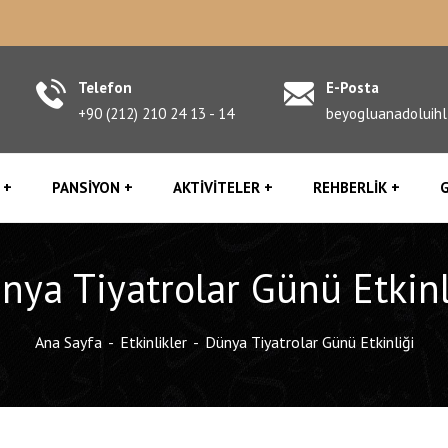
Telefon
E-Posta
+90 (212) 210 24 13 - 14
beyogluanadoluih
PANSIYON
AKTIVITELER
REHBERLIK
G
nya Tiyatrolar Günü Etkinl
Ana Sayfa
Etkinlikler
Dünya Tiyatrolar Günü Etkinliği