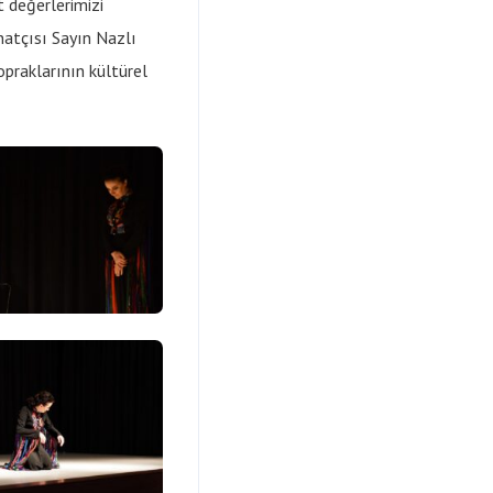
t değerlerimizi
natçısı Sayın Nazlı
opraklarının kültürel
İletişim
Örnektepe Mah. İmrahor cad. No:88
Sütlüce - Beyoğlu