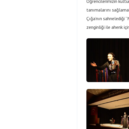
Öğrencilerimizin kültü
tanımalarını sağlamak
Çığa’nın sahnelediği “
zenginliği ile ahenk iç
Linkler
M.E.B.
İstanbul M.E.M.
Beyoğlu E.K.V.