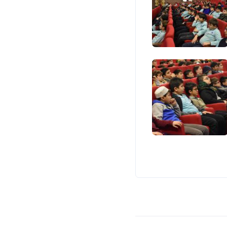
Linkler
M.E.B.
İstanbul M.E.M.
Beyoğlu E.K.V.
D.Ö.G.M.
Beyoğlu İlçe M.E.M.
Beyimmder