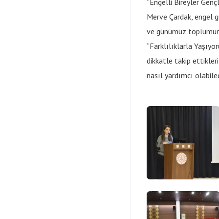
“Engelli Bireyler Gen
Merve Çardak, engel gr
ve günümüz toplumunun
“Farklılıklarla Yaşıyo
dikkatle takip ettikle
nasıl yardımcı olabil