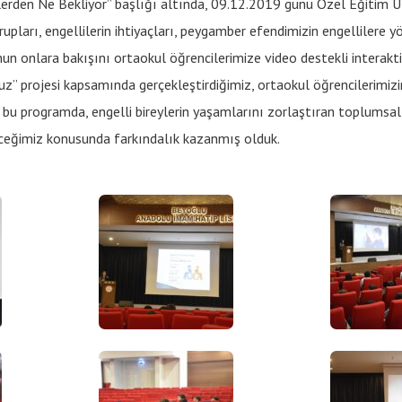
çlerden Ne Bekliyor” başlığı altında, 09.12.2019 günü Özel Eğitim 
upları, engellilerin ihtiyaçları, peygamber efendimizin engellilere y
 onlara bakışını ortaokul öğrencilerimize video destekli interaktif
ruz” projesi kapsamında gerçekleştirdiğimiz, ortaokul öğrencilerimizin
ri bu programda, engelli bireylerin yaşamlarını zorlaştıran toplumsal
eceğimiz konusunda farkındalık kazanmış olduk.