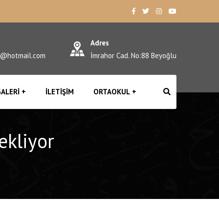
Adres
l@hotmail.com
İmrahor Cad. No:88 Beyoğlu
ALERI
İLETIŞIM
ORTAOKUL
ekliyor