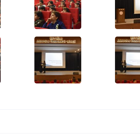
Bilgi
360° Sanal Tur
Tanıtım Filmi
E-Dergi
Gezginler
Yemek Listesi
Banka Hesap Numaraları