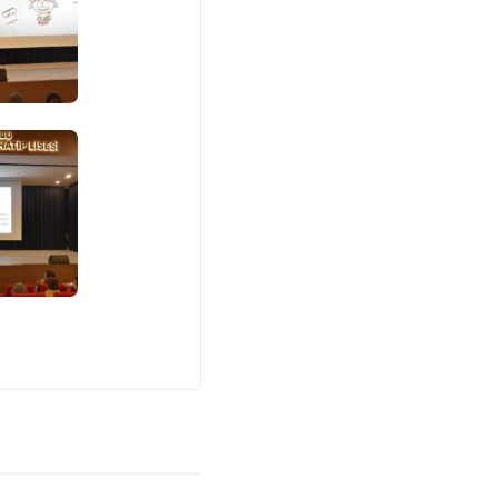
İletişim
Örnektepe Mah. İmrahor cad. No:88
Sütlüce - Beyoğlu
+90 212 210 24 13
+90 212 210 24 14
beyogluanadoluihl@hotmail.com