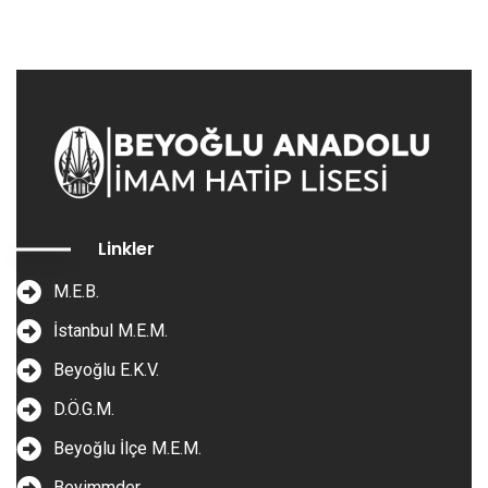
Linkler
M.E.B.
İstanbul M.E.M.
Beyoğlu E.K.V.
D.Ö.G.M.
Beyoğlu İlçe M.E.M.
Beyimmder