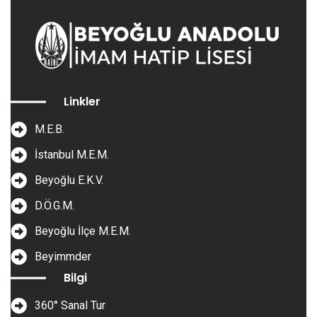
Linkler
M.E.B.
İstanbul M.E.M.
Beyoğlu E.K.V.
D.Ö.G.M.
Beyoğlu İlçe M.E.M.
Beyimmder
Bilgi
360° Sanal Tur