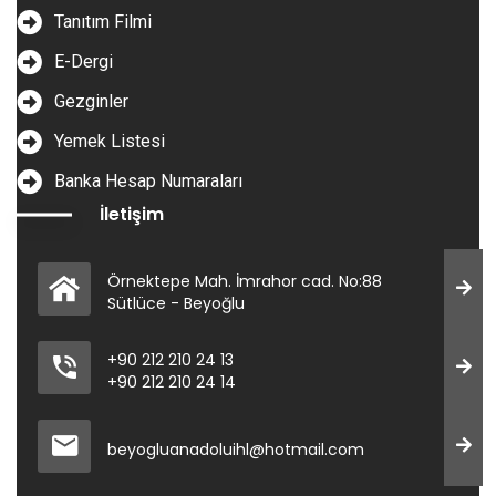
Tanıtım Filmi
E-Dergi
Gezginler
Yemek Listesi
Banka Hesap Numaraları
İletişim
Örnektepe Mah. İmrahor cad. No:88
Sütlüce - Beyoğlu
+90 212 210 24 13
+90 212 210 24 14
beyogluanadoluihl@hotmail.com