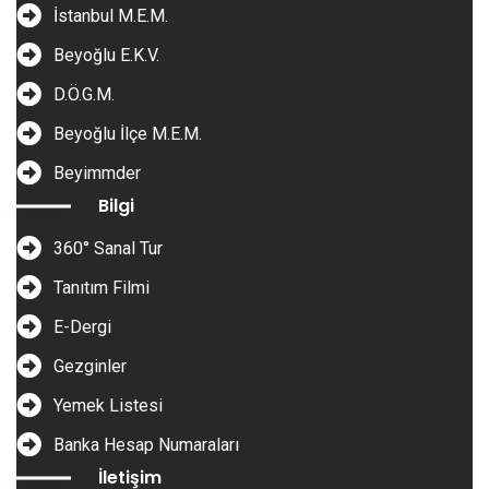
İstanbul M.E.M.
Beyoğlu E.K.V.
D.Ö.G.M.
Beyoğlu İlçe M.E.M.
Beyimmder
Bilgi
360° Sanal Tur
Tanıtım Filmi
E-Dergi
Gezginler
Yemek Listesi
Banka Hesap Numaraları
İletişim