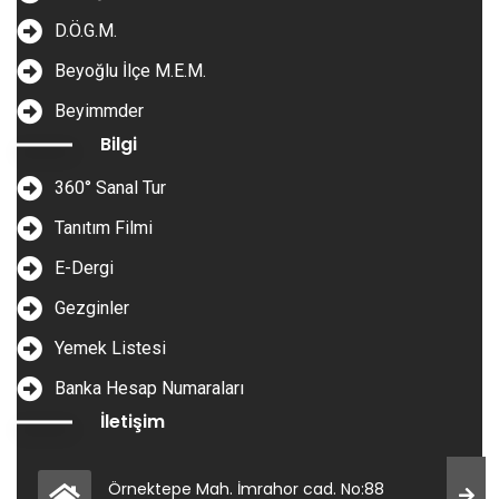
D.Ö.G.M.
Beyoğlu İlçe M.E.M.
Beyimmder
Bilgi
360° Sanal Tur
Tanıtım Filmi
E-Dergi
Gezginler
Yemek Listesi
Banka Hesap Numaraları
İletişim
Örnektepe Mah. İmrahor cad. No:88