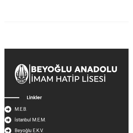
Linkler
M.E.B.
İstanbul M.E.M.
Beyoğlu E.K.V.