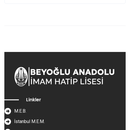
Linkler
M.E.B.
İstanbul M.E.M.