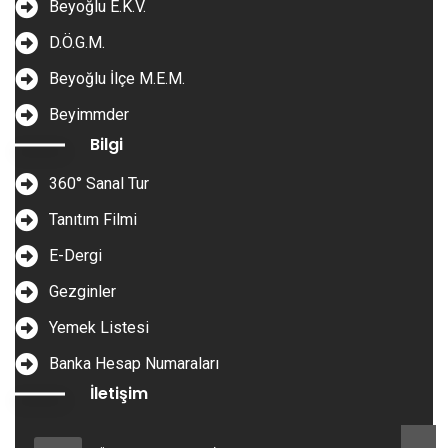
Beyoğlu E.K.V.
D.Ö.G.M.
Beyoğlu İlçe M.E.M.
Beyimmder
Bilgi
360° Sanal Tur
Tanıtım Filmi
E-Dergi
Gezginler
Yemek Listesi
Banka Hesap Numaraları
İletişim