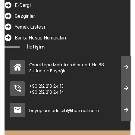
E-Dergi
Gezginler
Yemek Listesi
Banka Hesap Numaraları
İletişim
Örnektepe Mah. İmrahor cad. No:88
Sütlüce - Beyoğlu
+90 212 210 24 13
+90 212 210 24 14
beyogluanadoluihl@hotmail.com