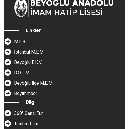
Linkler
M.E.B.
İstanbul M.E.M.
Beyoğlu E.K.V.
D.Ö.G.M.
Beyoğlu İlçe M.E.M.
Beyimmder
Bilgi
360° Sanal Tur
Tanıtım Filmi