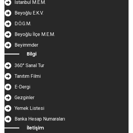
İstanbul M.E.M.
Beyoğlu E.K.V.
D.Ö.G.M.
Beyoğlu İlçe M.E.M.
Beyimmder
Bilgi
360° Sanal Tur
Tanıtım Filmi
E-Dergi
Gezginler
Yemek Listesi
Banka Hesap Numaraları
İletişim