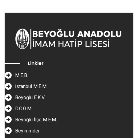
Linkler
M.E.B.
İstanbul M.E.M.
Beyoğlu E.K.V.
D.Ö.G.M.
Beyoğlu İlçe M.E.M.
Beyimmder