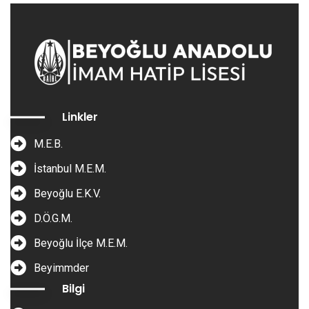
Linkler
M.E.B.
İstanbul M.E.M.
Beyoğlu E.K.V.
D.Ö.G.M.
Beyoğlu İlçe M.E.M.
Beyimmder
Bilgi