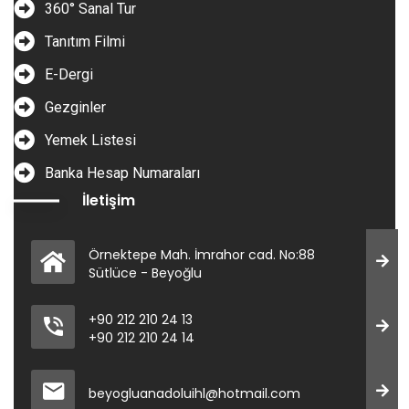
360° Sanal Tur
Tanıtım Filmi
E-Dergi
Gezginler
Yemek Listesi
Banka Hesap Numaraları
İletişim
Örnektepe Mah. İmrahor cad. No:88
Sütlüce - Beyoğlu
+90 212 210 24 13
+90 212 210 24 14
beyogluanadoluihl@hotmail.com