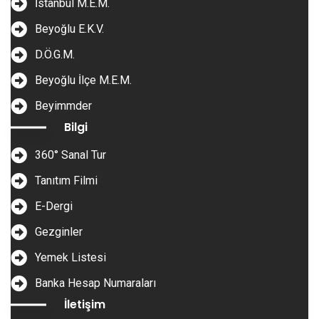
İstanbul M.E.M.
Beyoğlu E.K.V.
D.Ö.G.M.
Beyoğlu İlçe M.E.M.
Beyimmder
Bilgi
360° Sanal Tur
Tanıtım Filmi
E-Dergi
Gezginler
Yemek Listesi
Banka Hesap Numaraları
İletişim