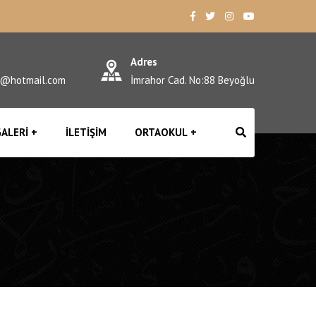
Adres
l@hotmail.com
İmrahor Cad. No:88 Beyoğlu
ALERI
İLETIŞIM
ORTAOKUL