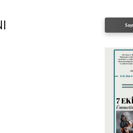
NI
Sayı