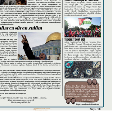
İletişim
Örnektepe Mah. İmrahor cad. No:88
Sütlüce - Beyoğlu
+90 212 210 24 13
+90 212 210 24 14
beyogluanadoluihl@hotmail.com