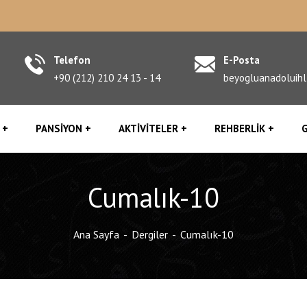
Telefon
E-Posta
+90 (212) 210 24 13 - 14
beyogluanadoluih
PANSIYON
AKTIVITELER
REHBERLIK
G
Cumalık-10
Ana Sayfa
Dergiler
Cumalık-10