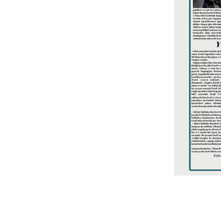
Bilgi
360° Sanal Tur
Tanıtım Filmi
E-Dergi
Gezginler
Yemek Listesi
Banka Hesap Numaraları
© Copyright 2021. Bütün Hakları Saklıdır.