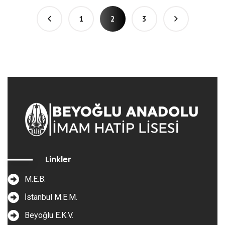
1
2
3
Linkler
M.E.B.
İstanbul M.E.M.
Beyoğlu E.K.V.