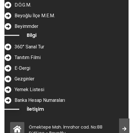
D.Ö.G.M.
Beyoğlu İlçe M.E.M.
Beyimmder
Bilgi
360° Sanal Tur
Tanıtım Filmi
E-Dergi
Gezginler
Yemek Listesi
Banka Hesap Numaraları
İletişim
Örnektepe Mah. İmrahor cad. No:88
Sütlüce - Beyoğlu