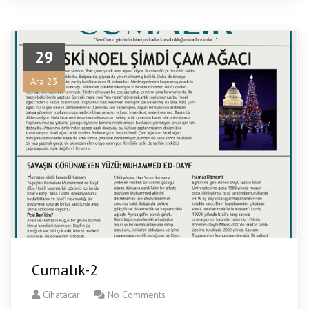
29
Ara 23
Cumalık-2
Cihatacar
No Comments